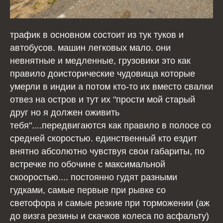
трафик в основном состоит из тук туков и
автобусов. машин легковых мало. они
невнятные и медленные, грузовики это как
правило доисторические чудовища которые
умерли в индии а потом кто-то их вместо свалки
отвез на остров и тут их "прости мой старый
друг но я должен оживить
тебя"....передвигаются как правило в полосе со
средней скоростью. единственный кто ездит
внятно абсолютно чувствуя свои габариты, по
встречке по обочине с максимальной
скооростью.... постоянно гудят разными
гудками, самые первые при рывке со
светофора и самые резкие при торможении (аж
до визга резины и скачков колеса по асфальту)