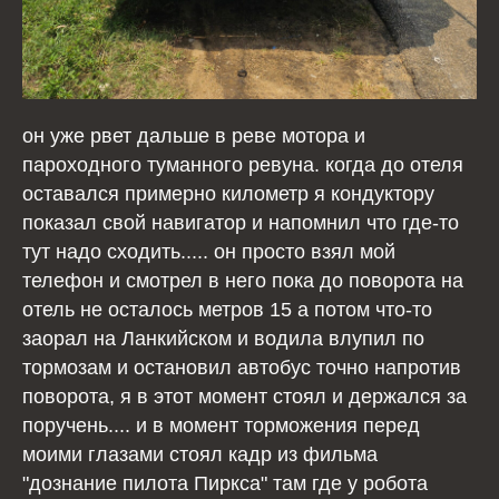
он уже рвет дальше в реве мотора и
пароходного туманного ревуна. когда до отеля
оставался примерно километр я кондуктору
показал свой навигатор и напомнил что где-то
тут надо сходить..... он просто взял мой
телефон и смотрел в него пока до поворота на
отель не осталось метров 15 а потом что-то
заорал на Ланкийском и водила влупил по
тормозам и остановил автобус точно напротив
поворота, я в этот момент стоял и держался за
поручень.... и в момент торможения перед
моими глазами стоял кадр из фильма
"дознание пилота Пиркса" там где у робота