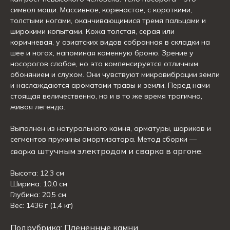
символ мощи. Массивное, коренастое, с короткими,
толстыми ногами, оканчивающимися тремя пальцами и
широкими копытами. Кожа толстая, серая или
коричневая, у азиатских видов собранная в складки на
шее и ногах, напоминая каменную броню. Зрение у
носорогов слабое, но это компенсируется отличным
обонянием и слухом. Они чувствуют микровибрации земли
и наслаждаются ароматами травы и земли. Перед нами
стоящая величественно, но и в то же время трагично,
живая легенда.
Выполнен из натурального камня, арматуры, шариков и
сегментов пружины амортизатора. Метод сборки —
штучным электродом и сварка в аргоне.
сварка
Высота: 12,3 см
Ширина: 10,0 см
Глубина: 20,5 см
Вес: 1436 г (1,4 кг)
Подрубрика: Плененные камни