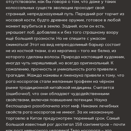
отсутствовали, как бы говоря о том, что даже у таких
колоссальных существ эволюция проходит свой
странный, непредсказуемый путь. Передний рог торчит из
носовой кости, будто древнее оружие, готовое в любой
момент врубиться в землю. Задний, если он есть,
украшает лоб, добавляя к и без того страшному взору
ещё большей грозности. Но не спешите с ужасом
сжиматься! Этот на вид непреодолимый барьер состоит
не из костной ткани, а из кератина – того же белка, из
которого сделаны волосы. Природа настоящий художник,
иногда чуть неряшливый, но всегда оригинальный. К
сожалению, прочность и уникальность рога привели к
трагедии. Жажда наживы и лженаука привели к тому, что
рога носорогов стали желанным трофеем на чёрном
рынке традиционной китайской медицины. Считается
(ошибочно!), что они обладают чудодейственными
свойствами, включая повышение потенции. Наука
беспощадно разоблачила этот миф. Никаких лечебных
свойств рога носорогов не имеют. За их незаконную
торговлю в Китае предусмотрен тюремный срок. Самый
большой известный рог достигал 158 сантиметров – почти
как рост невысокого человека! Тело носорога – это