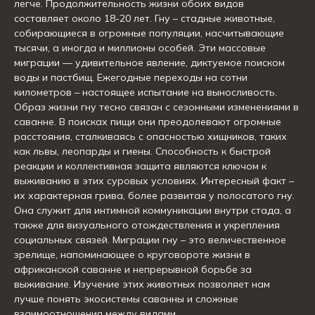
легче. Продолжительность жизни обоих видов
составляет около 18-20 лет. Гну – стадные животные,
собирающиеся в огромные популяции, насчитывающие
тысячи, а иногда и миллионы особей. Эти массовые
миграции — удивительное явление, диктуемое поиском
воды и пастбищ. Ежегодные переходы на сотни
километров – настоящее испытание на выносливость.
Образ жизни гну тесно связан с сезонными изменениями в
саванне. В поисках пищи они преодолевают огромные
расстояния, сталкиваясь с опасностью хищников, таких
как львы, леопарды и гиены. Способность к быстрой
реакции и коллективная защита являются ключом к
выживанию в этих суровых условиях. Интересный факт –
их характерная грива, более развитая у полосатого гну.
Она служит для интимной коммуникации внутри стада, а
также для визуального отождествления и укрепления
социальных связей. Миграции гну – это величественное
зрелище, напоминающее о круговороте жизни в
африканской саванне и непрерывной борьбе за
выживание. Изучение этих животных позволяет нам
лучше понять экосистемы саванны и сложные
взаимоотношения между видами.