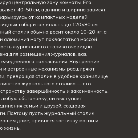
ируя центральную зону комнаты. Его
авляет 40–50 см, а длина и ширина зависят
варьируясь от компактных моделей
лидных габаритов вплоть до 120×80 см.
ый столик обычно весит около 10–20 кг, а
 и алюминия могут похвастаться массой
чность журнального столика очевидна:
на для размещения журналов, ваз,
в ежедневного пользования. Внутренние
и и встроенные механизмы расширяют
и, превращая столик в удобное хранилище
тоинство журнального столика — его
странству завершённость и законченность.
 любую обстановку, он выступает
динения семьи и друзей, создавая
ти. Поэтому пусть журнальный столик
 вашем доме, привнося частичку магии и
ю жизнь.