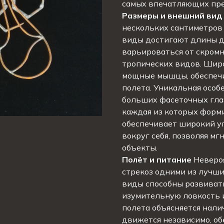
самых впечатляющих пре
Размеры и внешний вид
нескольких сантиметров
виды достигают длины д
варьироваться от скромн
тропических видов. Шир
мощные мышцы, обеспеч
полета. Уникальная особе
больших фасеточных глаз
каждая из которых форм
обеспечивает широкий уг
вокруг себя, позволяя м
объекты.
Полёт и питание
Невероя
стрекоз одними из лучши
виды способны развивать
изумительную ловкость 
полета объясняется нали
движется независимо, о