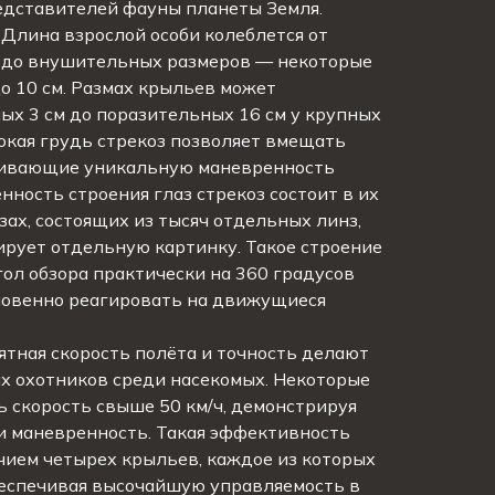
дставителей фауны планеты Земля.
Длина взрослой особи колеблется от
 до внушительных размеров — некоторые
о 10 см. Размах крыльев может
ых 3 см до поразительных 16 см у крупных
окая грудь стрекоз позволяет вмещать
ивающие уникальную маневренность
нность строения глаз стрекоз состоит в их
ах, состоящих из тысяч отдельных линз,
ирует отдельную картинку. Такое строение
ол обзора практически на 360 градусов
гновенно реагировать на движущиеся
тная скорость полёта и точность делают
х охотников среди насекомых. Некоторые
 скорость свыше 50 км/ч, демонстрируя
и маневренность. Такая эффективность
чием четырех крыльев, каждое из которых
беспечивая высочайшую управляемость в