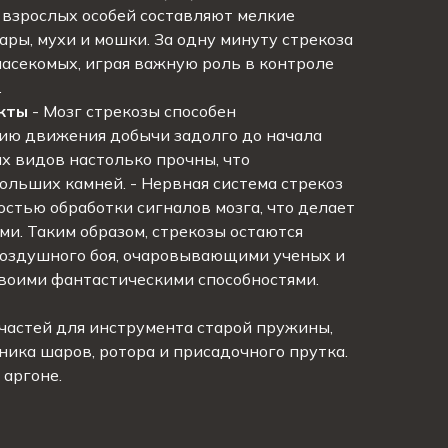
 взрослых особей составляют мелкие
ары, мухи и мошки. За одну минуту стрекоза
насекомых, играя важную роль в контроле
.
кты
- Мозг стрекозы способен
ию движения добычи задолго до начала
ых видов настолько прочны, что
льших камней. - Нервная система стрекоз
остью обработки сигналов мозга, что делает
и. Таким образом, стрекозы остаются
оздушного боя, очаровывающими ученых и
воими фантастическими способностями.
частей для инструмента старой пружины,
ика шаров, ротора и присадочного прутка.
 аргоне.