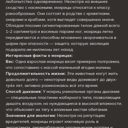
любопытства одновременно. Несмотря на внешнее
сходство с насекомыми, мокрицы относятся к классу
ракообразных. Они состоят в родстве с креветками,
омарами и крабами, хотя выглядят совершенно иначе.
Обладая плоским сегментированным телом длиной всего
1–2 сантиметра и восемью парами ног, мокрицы легко
передвигаются и способны мгновенно сворачиваться в
шарик при опасности — защита, которую эволюция
подарила им миллионы лет назад.
Интересные факты о мокрицах:
Вес:
Одна взрослая мокрица весит примерно полграмма,
что сопоставимо с массой маленькой ягодки малины.
Продолжительность жизни:
Эти животные могут жить
довольно долго — некоторые виды доживают до двух-
трёх лет, активно размножаясь всё это время.
Способ дыхания:
У мокриц уникальные органы дыхания
— специальные пластинки жаберного типа, позволяющие
дышать воздухом, но нуждающиеся в высокой влажности,
что объясняет их тягу к влажным местам обитания.
Значение для экологии:
Несмотря на репутацию
вредителей, мокрицы играют ключевую роль в
экосистемах, перерабатывая органические остатки и