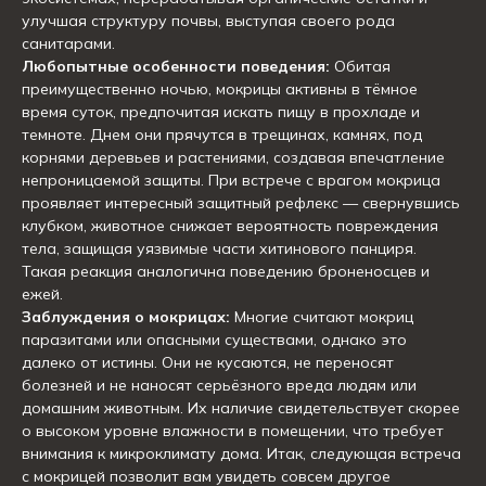
улучшая структуру почвы, выступая своего рода
санитарами.
Любопытные особенности поведения:
Обитая
преимущественно ночью, мокрицы активны в тёмное
время суток, предпочитая искать пищу в прохладе и
темноте. Днем они прячутся в трещинах, камнях, под
корнями деревьев и растениями, создавая впечатление
непроницаемой защиты. При встрече с врагом мокрица
проявляет интересный защитный рефлекс — свернувшись
клубком, животное снижает вероятность повреждения
тела, защищая уязвимые части хитинового панциря.
Такая реакция аналогична поведению броненосцев и
ежей.
Заблуждения о мокрицах:
Многие считают мокриц
паразитами или опасными существами, однако это
далеко от истины. Они не кусаются, не переносят
болезней и не наносят серьёзного вреда людям или
домашним животным. Их наличие свидетельствует скорее
о высоком уровне влажности в помещении, что требует
внимания к микроклимату дома. Итак, следующая встреча
с мокрицей позволит вам увидеть совсем другое